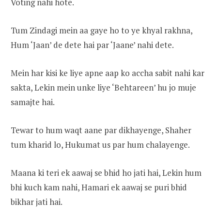
Voting nahi hote.
Tum Zindagi mein aa gaye ho to ye khyal rakhna,
Hum ‘Jaan’ de dete hai par ‘Jaane’ nahi dete.
Mein har kisi ke liye apne aap ko accha sabit nahi kar
sakta, Lekin mein unke liye ‘Behtareen’ hu jo muje
samajte hai.
Tewar to hum waqt aane par dikhayenge, Shaher
tum kharid lo, Hukumat us par hum chalayenge.
Maana ki teri ek aawaj se bhid ho jati hai, Lekin hum
bhi kuch kam nahi, Hamari ek aawaj se puri bhid
bikhar jati hai.