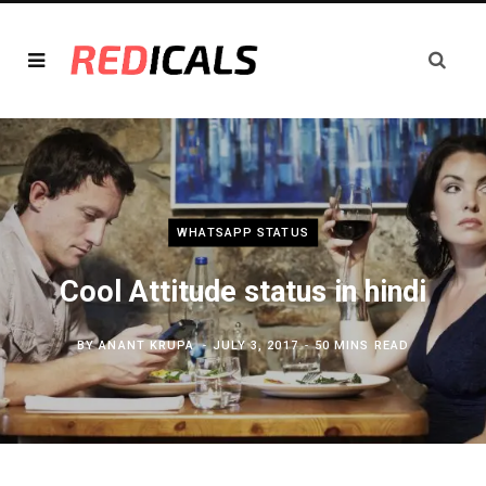
WHATSAPP STATUS
Cool Attitude status in hindi
BY
ANANT KRUPA
JULY 3, 2017
50 MINS READ