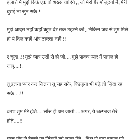
हज़ारो मैं मुझे सिर्फ़ एक वो शख्स चाहिये ,, जो मेरी ग़ैर मौजूदगी मैं, मेरी
बुराई ना सुन सके !!
मुझे आदत नहीं कहीं बहुत देर तक ठहरने की,, लेकिन जब से तुम मिले
हो ये दिल कही और ठहरता नही !!
ए खुदा..!! मुझे प्यार उसी से हो जो…. मुझे पाकर प्यार में पागल हो
जाए….!!
तू इतना प्यार कर जितना तू सह सके, बिछड़ना भी पड़े तो ज़िंदा रह
सके….!!
काश तुम मेरे होते…. साँस ही थम जाती…. अगर, ये अल्फाज तेरे
होते….!!
बहुत गौर से देखने पर जिंदगी को जाना मैंने…दिल से बड़ा दुश्मन पूरे