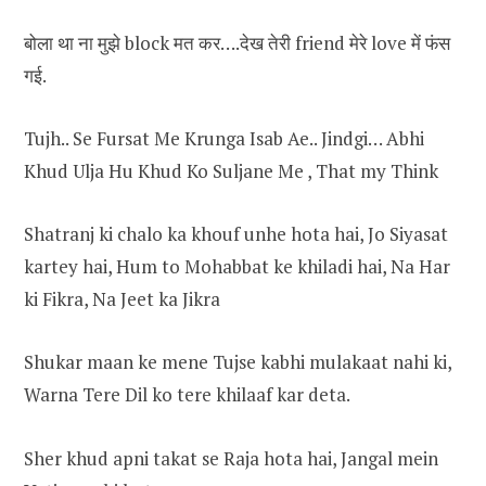
बोला था ना मुझे block मत कर….देख तेरी friend मेरे love में फंस
गई.
Tujh.. Se Fursat Me Krunga Isab Ae.. Jindgi… Abhi
Khud Ulja Hu Khud Ko Suljane Me , That my Think
Shatranj ki chalo ka khouf unhe hota hai, Jo Siyasat
kartey hai, Hum to Mohabbat ke khiladi hai, Na Har
ki Fikra, Na Jeet ka Jikra
Shukar maan ke mene Tujse kabhi mulakaat nahi ki,
Warna Tere Dil ko tere khilaaf kar deta.
Sher khud apni takat se Raja hota hai, Jangal mein