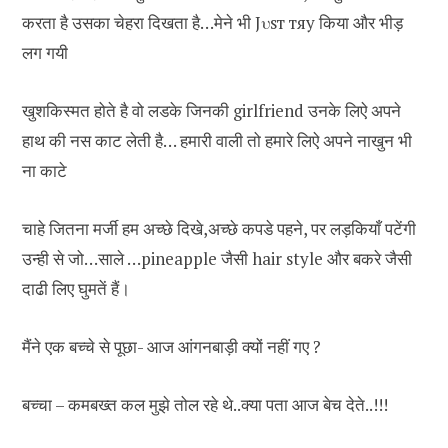
करता है उसका चेहरा दिखता है…मेने भी ‎Jυѕт тяу ‬किया और ‪‎भीड़‬
लग गयी
खुशकिस्मत होते है वो लडके जिनकी girlfriend उनके लिऐ अपने
हाथ की नस काट लेती है… हमारी वाली तो हमारे लिऐ अपने नाखुन भी
ना काटे
चाहे जितना मर्जी हम अच्छे दिखे,अच्छे कपडे पहने, पर लड़कियाँ पटेंगी
उन्ही से जो…साले …pineapple जैसी hair style और बकरे जैसी
दाढी लिए घुमतें हैं।
मैंने एक बच्चे से पूछा- आज आंगनबाड़ी क्यों नहीं गए ?
बच्चा – कमबख्त कल मुझे तोल रहे थे..क्या पता आज बेच देते..!!!